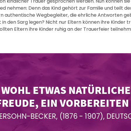
on kindlicher Trauer gesprochen werden. Nun können si
ed nehmen: Denn das Kind gehört zur Familie und teilt d
n authentische Wegbegleiter, die ehrliche Antworten gebe
it in den Sarg legen? Nicht nur Eltern können ihre Kinder 
ollten Eltern ihre Kinder ruhig an der Trauerfeier teilnehm
 WOHL ETWAS NATÜRLICHES
REUDE, EIN VORBEREITEN 
RSOHN-BECKER, (1876 - 1907), DEUTS