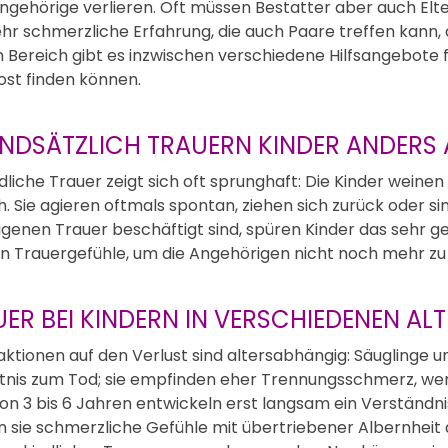
ngehörige verlieren. Oft müssen Bestatter aber auch Elter
ehr schmerzliche Erfahrung, die auch Paare treffen kann, 
 Bereich gibt es inzwischen verschiedene Hilfsangebote f
ost finden können.
NDSÄTZLICH TRAUERN KINDER ANDERS 
ndliche Trauer zeigt sich oft sprunghaft: Die Kinder wein
ch. Sie agieren oftmals spontan, ziehen sich zurück oder 
eigenen Trauer beschäftigt sind, spüren Kinder das sehr g
n Trauergefühle, um die Angehörigen nicht noch mehr zu
ER BEI KINDERN IN VERSCHIEDENEN AL
aktionen auf den Verlust sind altersabhängig: Säuglinge un
tnis zum Tod; sie empfinden eher Trennungsschmerz, wenn
von 3 bis 6 Jahren entwickeln erst langsam ein Verständnis
 sie schmerzliche Gefühle mit übertriebener Albernheit ab