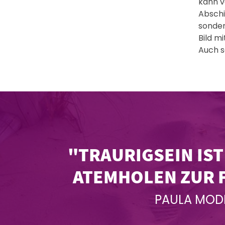
kann v
Abschi
sonder
Bild m
Auch s
"TRAURIGSEIN IST
ATEMHOLEN ZUR F
PAULA MODE