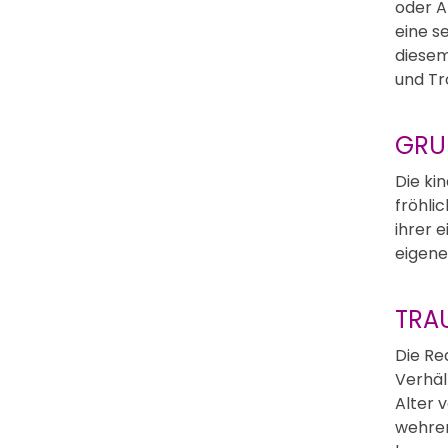
oder A
eine s
diesem
und Tr
GRU
Die ki
fröhli
ihrer 
eigene
TRAU
Die Re
Verhäl
Alter 
wehren